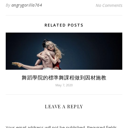
By
angrygorilla764
No Comments
RELATED POSTS
舞蹈學院的標準舞課程做到因材施教
May 7, 2020
LEAVE A REPLY
Your email address will not be published.
Required fields