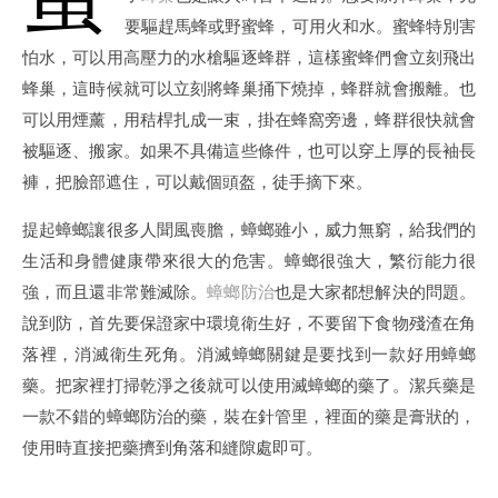
要驅趕馬蜂或野蜜蜂，可用火和水。蜜蜂特別害
怕水，可以用高壓力的水槍驅逐蜂群，這樣蜜蜂們會立刻飛出
蜂巢，這時候就可以立刻將蜂巢捅下燒掉，蜂群就會搬離。也
可以用煙薰，用秸桿扎成一束，掛在蜂窩旁邊，蜂群很快就會
被驅逐、搬家。如果不具備這些條件，也可以穿上厚的長袖長
褲，把臉部遮住，可以戴個頭盔，徒手摘下來。
提起蟑螂讓很多人聞風喪膽，蟑螂雖小，威力無窮，給我們的
生活和身體健康帶來很大的危害。蟑螂很強大，繁衍能力很
強，而且還非常難滅除。
蟑螂防治
也是大家都想解決的問題。
說到防，首先要保證家中環境衛生好，不要留下食物殘渣在角
落裡，消滅衛生死角。消滅蟑螂關鍵是要找到一款好用蟑螂
藥。把家裡打掃乾淨之後就可以使用滅蟑螂的藥了。潔兵藥是
一款不錯的蟑螂防治的藥，裝在針管里，裡面的藥是膏狀的，
使用時直接把藥擠到角落和縫隙處即可。