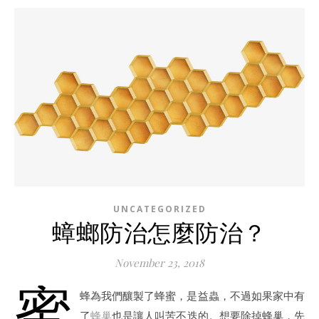
UNCATEGORIZED
蟑螂防治怎麼防治？
November 23, 2018
蜜
蜂為我們釀製了蜂蜜，是益蟲，不過如果家中有
了
蜂巢
也是讓人叫苦不迭的。想要除掉蜂巢，先