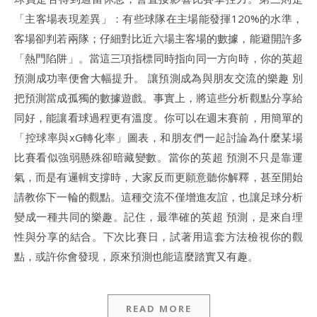
「主客場表現差異」：有些球隊在主場能發揮120%的水準，
客場卻判若兩隊；仔細對比近六場主客場的數據，能避開許多
「熱門陷阱」。當這三項指標同時指向同一方向時，你的英超
預測成功率便會大幅提升。 讓預測成為與朋友交流的樂趣 別
把預測當成孤獨的數據遊戲。事實上，將這些分析觀點分享給
同好，能讓看球過程更有溫度。你可以在週末賽前，用簡單的
「控球率與xG轉化率」圖表，和朋友們一起討論為什麼某場
比賽看似強弱懸殊卻暗藏變數。當你的英超 預測不只是靠運
氣，而是有邏輯支撐時，大家反而更願意聽你解釋，甚至開始
請教你下一輪的觀點。這種交流不僅增進友誼，也讓足球分析
變成一種共同的樂趣。記住，最準確的英超 預測，是來自理
性與分享的結合。下次比賽日，試著用這套方法檢視你的觀
點，或許你會發現，原來預測也能這麼踏實又有趣。
READ MORE