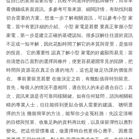
從自己的實際需要出發，比較不同選擇的特點與條件，而非單
看價錢或表面資訊。多參考可靠來源、細閱詳情，有助找到最
切合需要的方案。想進一步了解相關資訊，可以參考小型 家
電，當中有更詳細的介紹。 小型 家電是甚麼 要真正掌握小型
家電，第一步是建立正確的基礎認知。很多誤解往往源於資訊
不足或一知半解，因此花點時間了解它的本質與背景，是值得
的投資。 它的重要性 認真了解小型 家電的好處顯而易見：當
你清楚自己面對的選擇與條件，便更容易避開常見的陷阱，把
時間與資源花在真正合適的地方，這也是做足功課的價值所
在。 事前要留意甚麼 在做決定之前，有幾點值得特別留意。
首先，每個人的情況不盡相同，適合別人的未必適合自己；其
次，資訊來源是否可靠同樣關鍵。如有任何疑問，諮詢相關範
疇的專業人士，往往能得到更貼合個人需要的建議。 聰明選
擇的方法 幾個簡單的方法，能幫你少走冤枉路：先設定清晰
的目標與預算、收集足夠的資料再比較，以及保留彈性以應對
變化。把這些習慣養成，做選擇時自然更得心應手。 因應需