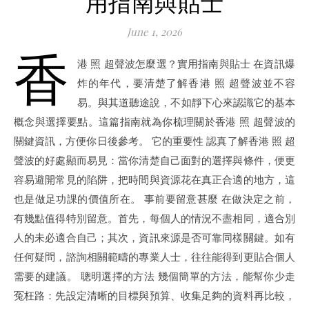
用指南與貼士
June 1, 2026
香
港 照 超聲波怎麼選？實用指南與貼士 在資訊爆
炸的年代，要清楚了解香港 照 超聲波並不容
易。與其道聽途說，不如靜下心來認識它的基本
概念與選擇要點。這篇指南就為你梳理關於香港 照 超聲波的
關鍵資訊，方便你日後參考。 它的重要性 認真了解香港 照 超
聲波的好處顯而易見：當你清楚自己面對的選擇與條件，便更
容易避開常見的陷阱，把時間與資源花在真正合適的地方，這
也是做足功課的價值所在。 事前要留意甚麼 在做決定之前，
有幾點值得特別留意。首先，每個人的情況不盡相同，適合別
人的未必適合自己；其次，資訊來源是否可靠同樣關鍵。如有
任何疑問，諮詢相關範疇的專業人士，往往能得到更貼合個人
需要的建議。 聰明選擇的方法 幾個簡單的方法，能幫你少走
冤枉路：先設定清晰的目標與預算、收集足夠的資料再比較，