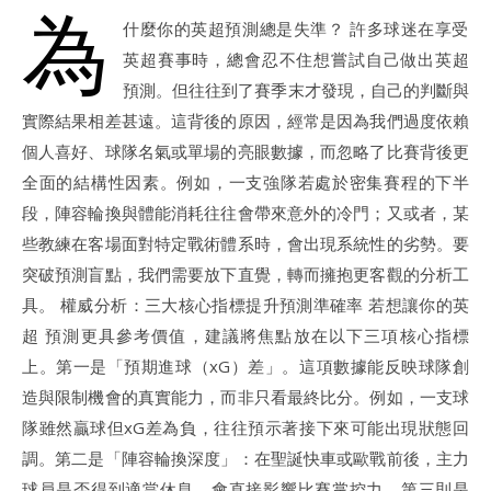
為
什麼你的英超預測總是失準？ 許多球迷在享受
英超賽事時，總會忍不住想嘗試自己做出英超
預測。但往往到了賽季末才發現，自己的判斷與
實際結果相差甚遠。這背後的原因，經常是因為我們過度依賴
個人喜好、球隊名氣或單場的亮眼數據，而忽略了比賽背後更
全面的結構性因素。例如，一支強隊若處於密集賽程的下半
段，陣容輪換與體能消耗往往會帶來意外的冷門；又或者，某
些教練在客場面對特定戰術體系時，會出現系統性的劣勢。要
突破預測盲點，我們需要放下直覺，轉而擁抱更客觀的分析工
具。 權威分析：三大核心指標提升預測準確率 若想讓你的英
超 預測更具參考價值，建議將焦點放在以下三項核心指標
上。第一是「預期進球（xG）差」。這項數據能反映球隊創
造與限制機會的真實能力，而非只看最終比分。例如，一支球
隊雖然贏球但xG差為負，往往預示著接下來可能出現狀態回
調。第二是「陣容輪換深度」：在聖誕快車或歐戰前後，主力
球員是否得到適當休息，會直接影響比賽掌控力。第三則是