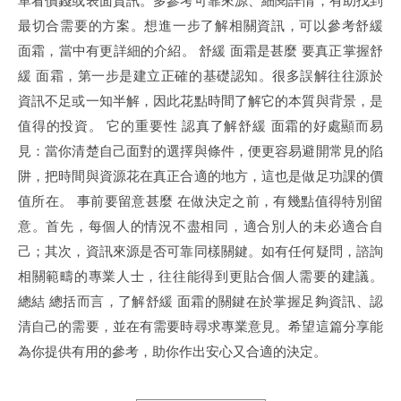
最切合需要的方案。想進一步了解相關資訊，可以參考舒緩
面霜，當中有更詳細的介紹。 舒緩 面霜是甚麼 要真正掌握舒
緩 面霜，第一步是建立正確的基礎認知。很多誤解往往源於
資訊不足或一知半解，因此花點時間了解它的本質與背景，是
值得的投資。 它的重要性 認真了解舒緩 面霜的好處顯而易
見：當你清楚自己面對的選擇與條件，便更容易避開常見的陷
阱，把時間與資源花在真正合適的地方，這也是做足功課的價
值所在。 事前要留意甚麼 在做決定之前，有幾點值得特別留
意。首先，每個人的情況不盡相同，適合別人的未必適合自
己；其次，資訊來源是否可靠同樣關鍵。如有任何疑問，諮詢
相關範疇的專業人士，往往能得到更貼合個人需要的建議。
總結 總括而言，了解舒緩 面霜的關鍵在於掌握足夠資訊、認
清自己的需要，並在有需要時尋求專業意見。希望這篇分享能
為你提供有用的參考，助你作出安心又合適的決定。