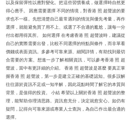
以及保留彈性以應對變化。把這些習慣養成，做選擇時自然更
得心應手。 因應需要選擇 不同的情境，對香港 照 超聲波的要
求也不一樣。先想清楚自己最常遇到的情況與優先考量，再作
選擇，就能避免買了用不上、或選了不合適的尷尬，讓每一分
付出都用得其所。 如何選擇 在考慮香港 照 超聲波時，建議從
自己的實際需要出發，比較不同選擇的特點與條件，而非單看
價錢或表面資訊。多參考可靠來源、細閱詳情，有助找到最切
合需要的方案。想進一步了解相關資訊，可以參考香港 照 超
聲波，當中有更詳細的介紹。 香港 照 超聲波是甚麼 要真正掌
握香港 照 超聲波，第一步是建立正確的基礎認知。很多誤解
往往源於資訊不足或一知半解，因此花點時間了解它的本質與
背景，是值得的投資。 小結 希望以上關於香港 照 超聲波的整
理，能幫助你理清思路。資訊愈充分，決定就愈安心。如仍有
疑問，記得向可靠來源或專業人士查詢，為自己作出最合適的
選擇。