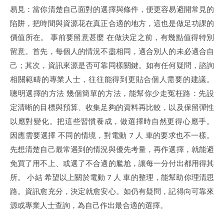
易見：當你清楚自己面對的選擇與條件，便更容易避開常見的
陷阱，把時間與資源花在真正合適的地方，這也是做足功課的
價值所在。 事前要留意甚麼 在做決定之前，有幾點值得特別
留意。首先，每個人的情況不盡相同，適合別人的未必適合自
己；其次，資訊來源是否可靠同樣關鍵。如有任何疑問，諮詢
相關範疇的專業人士，往往能得到更貼合個人需要的建議。
聰明選擇的方法 幾個簡單的方法，能幫你少走冤枉路：先設
定清晰的目標與預算、收集足夠的資料再比較，以及保留彈性
以應對變化。把這些習慣養成，做選擇時自然更得心應手。
因應需要選擇 不同的情境，對電動 7 人 車的要求也不一樣。
先想清楚自己最常遇到的情況與優先考量，再作選擇，就能避
免買了用不上、或選了不合適的尷尬，讓每一分付出都用得其
所。 小結 希望以上關於電動 7 人 車的整理，能幫助你理清思
路。資訊愈充分，決定就愈安心。如仍有疑問，記得向可靠來
源或專業人士查詢，為自己作出最合適的選擇。