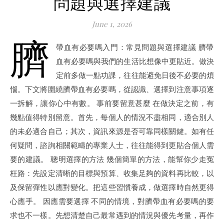
問題與選擇建議
June 1, 2026
臍
帶血有必要嗎入門：常見問題與選擇建議 臍帶
血有必要嗎與我們的生活比想像中更貼近。做決
定前多做一點功課，往往能避免日後不必要的煩
惱。下文將圍繞臍帶血有必要嗎，從認識、選擇到注意事項逐
一拆解，讓你心中有數。 事前要留意甚麼 在做決定之前，有
幾點值得特別留意。首先，每個人的情況不盡相同，適合別人
的未必適合自己；其次，資訊來源是否可靠同樣關鍵。如有任
何疑問，諮詢相關範疇的專業人士，往往能得到更貼合個人需
要的建議。 聰明選擇的方法 幾個簡單的方法，能幫你少走冤
枉路：先設定清晰的目標與預算、收集足夠的資料再比較，以
及保留彈性以應對變化。把這些習慣養成，做選擇時自然更得
心應手。 因應需要選擇 不同的情境，對臍帶血有必要嗎的要
求也不一樣。先想清楚自己最常遇到的情況與優先考量，再作