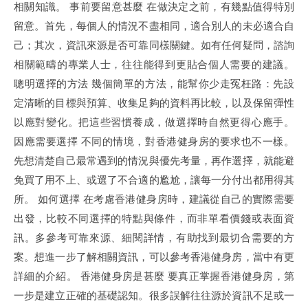
相關知識。 事前要留意甚麼 在做決定之前，有幾點值得特別
留意。首先，每個人的情況不盡相同，適合別人的未必適合自
己；其次，資訊來源是否可靠同樣關鍵。如有任何疑問，諮詢
相關範疇的專業人士，往往能得到更貼合個人需要的建議。
聰明選擇的方法 幾個簡單的方法，能幫你少走冤枉路：先設
定清晰的目標與預算、收集足夠的資料再比較，以及保留彈性
以應對變化。把這些習慣養成，做選擇時自然更得心應手。
因應需要選擇 不同的情境，對香港健身房的要求也不一樣。
先想清楚自己最常遇到的情況與優先考量，再作選擇，就能避
免買了用不上、或選了不合適的尷尬，讓每一分付出都用得其
所。 如何選擇 在考慮香港健身房時，建議從自己的實際需要
出發，比較不同選擇的特點與條件，而非單看價錢或表面資
訊。多參考可靠來源、細閱詳情，有助找到最切合需要的方
案。想進一步了解相關資訊，可以參考香港健身房，當中有更
詳細的介紹。 香港健身房是甚麼 要真正掌握香港健身房，第
一步是建立正確的基礎認知。很多誤解往往源於資訊不足或一