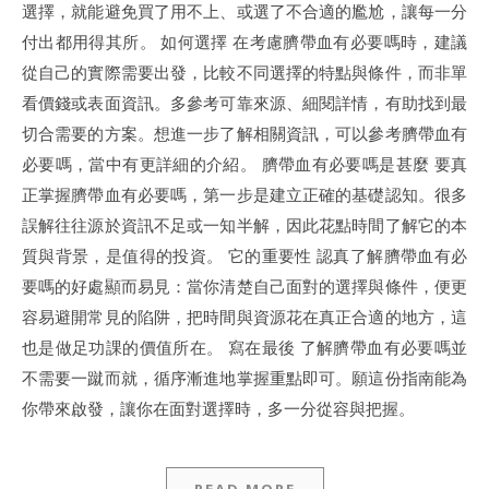
選擇，就能避免買了用不上、或選了不合適的尷尬，讓每一分
付出都用得其所。 如何選擇 在考慮臍帶血有必要嗎時，建議
從自己的實際需要出發，比較不同選擇的特點與條件，而非單
看價錢或表面資訊。多參考可靠來源、細閱詳情，有助找到最
切合需要的方案。想進一步了解相關資訊，可以參考臍帶血有
必要嗎，當中有更詳細的介紹。 臍帶血有必要嗎是甚麼 要真
正掌握臍帶血有必要嗎，第一步是建立正確的基礎認知。很多
誤解往往源於資訊不足或一知半解，因此花點時間了解它的本
質與背景，是值得的投資。 它的重要性 認真了解臍帶血有必
要嗎的好處顯而易見：當你清楚自己面對的選擇與條件，便更
容易避開常見的陷阱，把時間與資源花在真正合適的地方，這
也是做足功課的價值所在。 寫在最後 了解臍帶血有必要嗎並
不需要一蹴而就，循序漸進地掌握重點即可。願這份指南能為
你帶來啟發，讓你在面對選擇時，多一分從容與把握。
READ MORE