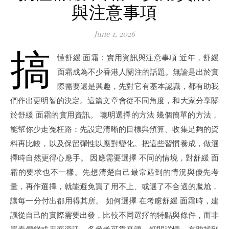
與注意事項
June 1, 2026
搞
懂舒緩 面霜：實用資訊與注意事項 近年，舒緩
面霜成為不少香港人關注的話題。無論是出於實
際需要還是興趣，先對它有基本認識，都有助我
們作出更明智的決定。這篇文章會從不同角度，和大家分享關
於舒緩 面霜的實用資訊。 聰明選擇的方法 幾個簡單的方法，
能幫你少走冤枉路：先設定清晰的目標與預算、收集足夠的資
料再比較，以及保留彈性以應對變化。把這些習慣養成，做選
擇時自然更得心應手。 因應需要選擇 不同的情境，對舒緩 面
霜的要求也不一樣。先想清楚自己最常遇到的情況與優先考
量，再作選擇，就能避免買了用不上、或選了不合適的尷尬，
讓每一分付出都用得其所。 如何選擇 在考慮舒緩 面霜時，建
議從自己的實際需要出發，比較不同選擇的特點與條件，而非
單看價錢或表面資訊。多參考可靠來源、細閱詳情，有助找到