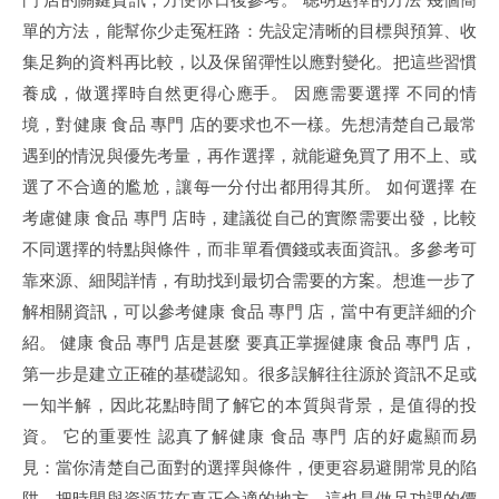
單的方法，能幫你少走冤枉路：先設定清晰的目標與預算、收
集足夠的資料再比較，以及保留彈性以應對變化。把這些習慣
養成，做選擇時自然更得心應手。 因應需要選擇 不同的情
境，對健康 食品 專門 店的要求也不一樣。先想清楚自己最常
遇到的情況與優先考量，再作選擇，就能避免買了用不上、或
選了不合適的尷尬，讓每一分付出都用得其所。 如何選擇 在
考慮健康 食品 專門 店時，建議從自己的實際需要出發，比較
不同選擇的特點與條件，而非單看價錢或表面資訊。多參考可
靠來源、細閱詳情，有助找到最切合需要的方案。想進一步了
解相關資訊，可以參考健康 食品 專門 店，當中有更詳細的介
紹。 健康 食品 專門 店是甚麼 要真正掌握健康 食品 專門 店，
第一步是建立正確的基礎認知。很多誤解往往源於資訊不足或
一知半解，因此花點時間了解它的本質與背景，是值得的投
資。 它的重要性 認真了解健康 食品 專門 店的好處顯而易
見：當你清楚自己面對的選擇與條件，便更容易避開常見的陷
阱，把時間與資源花在真正合適的地方，這也是做足功課的價