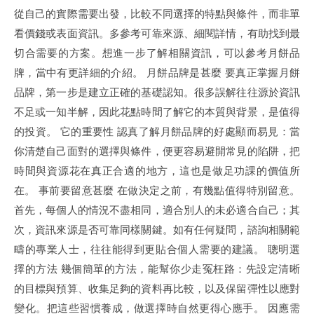
從自己的實際需要出發，比較不同選擇的特點與條件，而非單
看價錢或表面資訊。多參考可靠來源、細閱詳情，有助找到最
切合需要的方案。想進一步了解相關資訊，可以參考月餅品
牌，當中有更詳細的介紹。 月餅品牌是甚麼 要真正掌握月餅
品牌，第一步是建立正確的基礎認知。很多誤解往往源於資訊
不足或一知半解，因此花點時間了解它的本質與背景，是值得
的投資。 它的重要性 認真了解月餅品牌的好處顯而易見：當
你清楚自己面對的選擇與條件，便更容易避開常見的陷阱，把
時間與資源花在真正合適的地方，這也是做足功課的價值所
在。 事前要留意甚麼 在做決定之前，有幾點值得特別留意。
首先，每個人的情況不盡相同，適合別人的未必適合自己；其
次，資訊來源是否可靠同樣關鍵。如有任何疑問，諮詢相關範
疇的專業人士，往往能得到更貼合個人需要的建議。 聰明選
擇的方法 幾個簡單的方法，能幫你少走冤枉路：先設定清晰
的目標與預算、收集足夠的資料再比較，以及保留彈性以應對
變化。把這些習慣養成，做選擇時自然更得心應手。 因應需