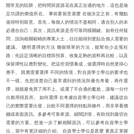
開常見的陷阱，把時間與資源花在真正合適的地方，這也是做
足功課的價值所在。 事前要留意甚麼 在做決定之前，有幾點
值得特別留意。首先，每個人的情況不盡相同，適合別人的未
必適合自己；其次，資訊來源是否可靠同樣關鍵。如有任何疑
問，諮詢相關範疇的專業人士，往往能得到更貼合個人需要的
建議。 聰明選擇的方法 幾個簡單的方法，能幫你少走冤枉
路：先設定清晰的目標與預算、收集足夠的資料再比較，以及
保留彈性以應對變化。把這些習慣養成，做選擇時自然更得心
應手。 因應需要選擇 不同的情境，對自資學士學位的要求也
不一樣。先想清楚自己最常遇到的情況與優先考量，再作選
擇，就能避免買了用不上、或選了不合適的尷尬，讓每一分付
出都用得其所。 如何選擇 在考慮自資學士學位時，建議從自
己的實際需要出發，比較不同選擇的特點與條件，而非單看價
錢或表面資訊。多參考可靠來源、細閱詳情，有助找到最切合
需要的方案。想進一步了解相關資訊，可以參考自資學士學
位，當中有更詳細的介紹。 自資學士學位是甚麼 要真正掌握