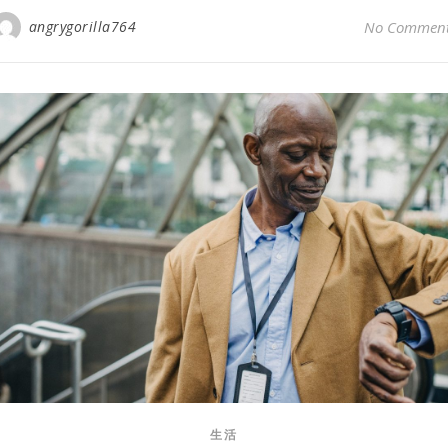
angrygorilla764
No Commen
生活