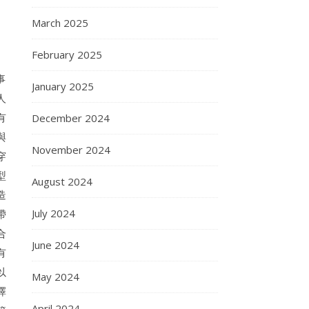
March 2025
February 2025
事
January 2025
人
有
December 2024
與
November 2024
穿
型
August 2024
造
July 2024
帶
合
June 2024
有
以
May 2024
擇
April 2024