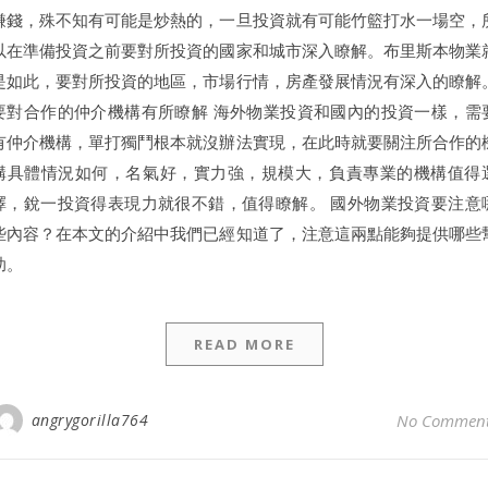
賺錢，殊不知有可能是炒熱的，一旦投資就有可能竹籃打水一場空，
以在準備投資之前要對所投資的國家和城市深入瞭解。布里斯本物業
是如此，要對所投資的地區，市場行情，房產發展情況有深入的瞭解
要對合作的仲介機構有所瞭解 海外物業投資和國內的投資一樣，需
有仲介機構，單打獨鬥根本就沒辦法實現，在此時就要關注所合作的
構具體情況如何，名氣好，實力強，規模大，負責專業的機構值得
擇，銳一投資得表現力就很不錯，值得瞭解。 國外物業投資要注意
些內容？在本文的介紹中我們已經知道了，注意這兩點能夠提供哪些
助。
READ MORE
angrygorilla764
No Commen