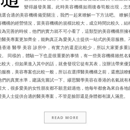
變得越發美麗。此時美容機構如雨後春筍般出現，怎
挑選合適的美容機構備受關注，我們一起來瞭解一下方法吧。 瞭解
容機構的經營情況，當美容機構的規模比較大，成立時間比較久，結
較為完善的時候，他們的實力就不可小看了，這類型的美容機構所擁
的醫美專案更加齊全，能夠真正為愛美人士提供一站式的美容服務。
過香港 醫學 美容 診所中，有實力的還是比較少，所以大家要多重
較。 同樣的，體驗一下也是很重要的事情，有一些美容機構雖然名
比較大，但如果進入其中的話，就會發現它徒有其表，沒辦法帶來優
的服務，美容專案也比較一般，所以在選擇醫美機構之前，還應該瞭
他們的真實水準，建議先嘗試一下。繆思醫學美容在香港的名氣就有
當大，很多愛美的女性朋友都不願意錯過他，他每年都會為來自各地
愛美人士提供合適的醫美專案，不管是臉部還是身體都有讓人滿意。
READ MORE