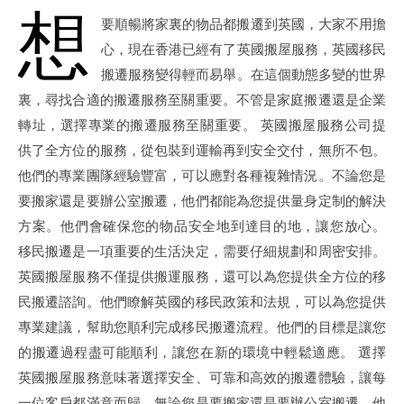
想
要順暢將家裏的物品都搬遷到英國，大家不用擔
心，現在香港已經有了英國搬屋服務，英國移民
搬遷服務變得輕而易舉。在這個動態多變的世界
裏，尋找合適的搬遷服務至關重要。不管是家庭搬遷還是企業
轉址，選擇專業的搬遷服務至關重要。 英國搬屋服務公司提
供了全方位的服務，從包裝到運輸再到安全交付，無所不包。
他們的專業團隊經驗豐富，可以應對各種複雜情況。不論您是
要搬家還是要辦公室搬遷，他們都能為您提供量身定制的解決
方案。他們會確保您的物品安全地到達目的地，讓您放心。
移民搬遷是一項重要的生活決定，需要仔細規劃和周密安排。
英國搬屋服務不僅提供搬運服務，還可以為您提供全方位的移
民搬遷諮詢。他們瞭解英國的移民政策和法規，可以為您提供
專業建議，幫助您順利完成移民搬遷流程。他們的目標是讓您
的搬遷過程盡可能順利，讓您在新的環境中輕鬆適應。 選擇
英國搬屋服務意味著選擇安全、可靠和高效的搬遷體驗，讓每
一位客戶都滿意而歸。無論您是要搬家還是要辦公室搬遷，他