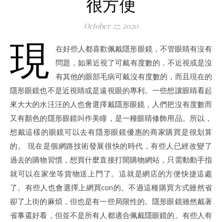
很方便
October 27, 2020
現
在好些人都喜歡佩戴隱形眼鏡，不管眼睛有沒有
問題，如果近視了可戴有度數的，不近視或是沒
有其他的眼部毛病可戴沒有度數的，而且現在的
隱形眼鏡也不是近視睛或是遠視眼的專利。一些想讓眼睛看起
來大大的水汪汪的人也會選擇戴隱形眼鏡，人們把沒有度數而
又有顏色的隱形眼鏡叫作美瞳，是一種眼睛修飾用品。所以，
想戴這樣的眼鏡可以去有隱形眼鏡優惠的商家購買是很划算
的。 現在是個網路技術發展很快的時代，有些人已經改變了
過去的購物習慣，想買什麼直接打開購物網站，只需動動手指
就可以在家坐等貨物送上門了。這就是網店的方便快捷這處
了。有些人也會選擇上網買con的。不過這種購買方式雖然省
卻了上街的麻煩，但也是有一些局限性的。隱形眼鏡雖然戴著
省事還好看，但並不是所有人都適合佩戴隱眼鏡的。有些人有