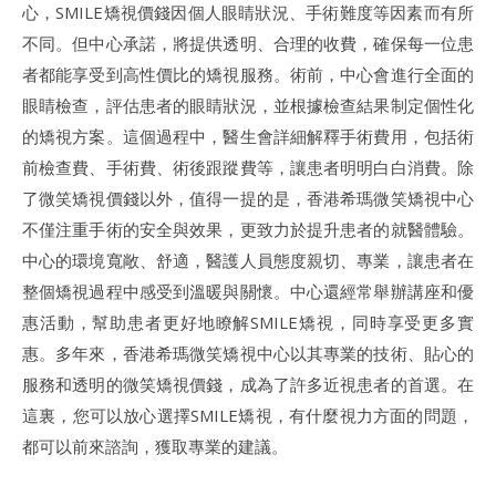
心，SMILE矯視價錢因個人眼睛狀況、手術難度等因素而有所
不同。但中心承諾，將提供透明、合理的收費，確保每一位患
者都能享受到高性價比的矯視服務。術前，中心會進行全面的
眼睛檢查，評估患者的眼睛狀況，並根據檢查結果制定個性化
的矯視方案。這個過程中，醫生會詳細解釋手術費用，包括術
前檢查費、手術費、術後跟蹤費等，讓患者明明白白消費。除
了微笑矯視價錢以外，值得一提的是，香港希瑪微笑矯視中心
不僅注重手術的安全與效果，更致力於提升患者的就醫體驗。
中心的環境寬敞、舒適，醫護人員態度親切、專業，讓患者在
整個矯視過程中感受到溫暖與關懷。中心還經常舉辦講座和優
惠活動，幫助患者更好地瞭解SMILE矯視，同時享受更多實
惠。多年來，香港希瑪微笑矯視中心以其專業的技術、貼心的
服務和透明的微笑矯視價錢，成為了許多近視患者的首選。在
這裏，您可以放心選擇SMILE矯視，有什麼視力方面的問題，
都可以前來諮詢，獲取專業的建議。