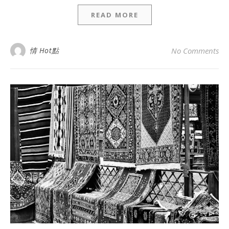
READ MORE
情 Hot點
No Comments