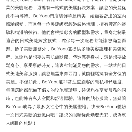
業的美睫服務，還擁有一站式的美麗解決方案，讓您的美麗從
此不再等待。Be:Yoou門店裝飾華麗精美，給顧客舒適的室內
體驗感受，而且每一位美睫師都經過嚴格培訓，擁有豐富的經
驗和精湛的技術。他們會根據顧客的眼型和需求，量身定制最
適合的日式美睫嫁接款式，確保每一次服務都能讓您滿意而
歸。除了美睫服務外，Be:Yoou還提供多種美容護理和美體療
程。無論您是想要改善肌膚狀態、塑造完美身材，還是想要放
鬆身心、享受寧靜時光，這裏都能滿足您的需求。一站式的日
式美睫美容服務，讓您無需東奔西跑，就能輕鬆擁有全方位的
美麗。不僅如此，Be:Yoou還非常注重顧客的隱私和舒適度。
每個房間都配備了獨立的設施和環境，確保您在享受服務的同
時，也能擁有私人空間和舒適體驗。這樣的貼心服務，無疑讓
Be:Yoou成為了眾多女性心中的美麗聖地。快來Be:Yoou體驗
一次日式美睫的新風尚吧！讓您的眼睛從此煥發光彩，成為眾
人矚目的焦點！