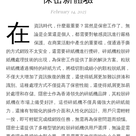
February 14, 2025
在
資訊時代，什麼最重要？當然是保密工作了。無
論是企業還是個人，都需要對敏感資訊進行嚴格
保護。在商業活動中產生的重要檔，僅通過手撕
的方式銷毀不太安全，還需要碎紙機進行攪碎。碎紙機粒狀碎
紙機處理技術的出現，為保密工作提供了新的解決方案。粒狀
碎紙機通過獨特的碎紙方式，將檔切割成細小的顆粒狀紙屑，
不僅大大增加了資訊恢復的難度，還使得紙屑更加難以拼湊和
識別。這種處理方式不僅提高了保密性能，還使得紙屑更加易
於處理和存儲。隱密士作為香港領先的碎紙機品牌，其粒狀碎
紙機在市場上備受好評。這些碎紙機不僅具備強大的碎紙能
力，還擁有智能化的操作介面和人性化的設計。用戶只需輕輕
一按，即可輕鬆完成檔銷毀任務，無需再為保密問題而煩惱。
隱密士還提供了多種型號的粒狀碎紙機供用戶選擇，無論是需
要處理大量檔的大型企業，還是需要高效保密的中小企業，都