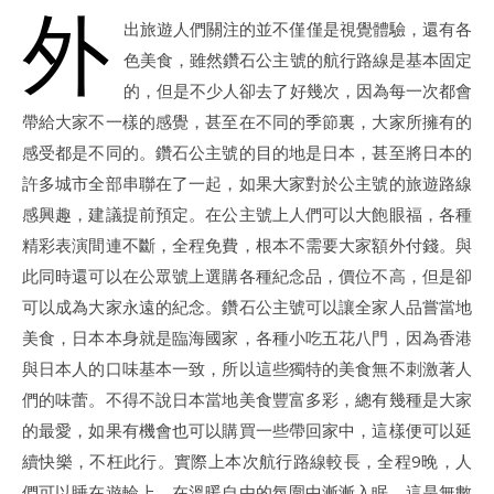
外
出旅遊人們關注的並不僅僅是視覺體驗，還有各
色美食，雖然鑽石公主號的航行路線是基本固定
的，但是不少人卻去了好幾次，因為每一次都會
帶給大家不一樣的感覺，甚至在不同的季節裏，大家所擁有的
感受都是不同的。鑽石公主號的目的地是日本，甚至將日本的
許多城市全部串聯在了一起，如果大家對於公主號的旅遊路線
感興趣，建議提前預定。在公主號上人們可以大飽眼福，各種
精彩表演間連不斷，全程免費，根本不需要大家額外付錢。與
此同時還可以在公眾號上選購各種紀念品，價位不高，但是卻
可以成為大家永遠的紀念。鑽石公主號可以讓全家人品嘗當地
美食，日本本身就是臨海國家，各種小吃五花八門，因為香港
與日本人的口味基本一致，所以這些獨特的美食無不刺激著人
們的味蕾。不得不說日本當地美食豐富多彩，總有幾種是大家
的最愛，如果有機會也可以購買一些帶回家中，這樣便可以延
續快樂，不枉此行。實際上本次航行路線較長，全程9晚，人
們可以睡在遊輪上，在溫暖自由的氛圍中漸漸入眠，這是無數