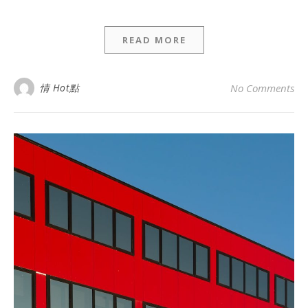
READ MORE
情 Hot點
No Comments