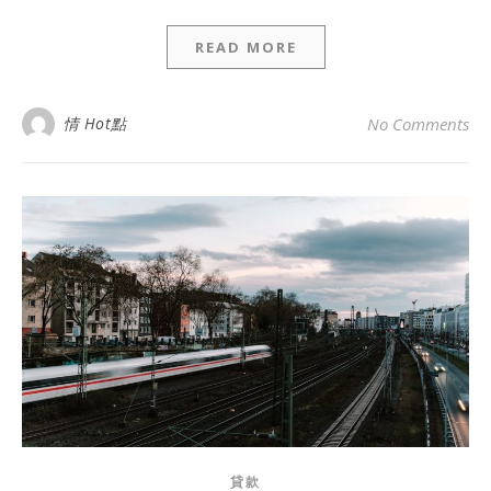
READ MORE
情 Hot點
No Comments
貸款