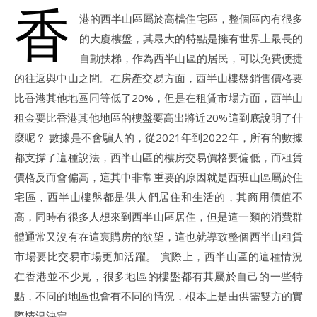
香
港的西半山區屬於高檔住宅區，整個區內有很多
的大廈樓盤，其最大的特點是擁有世界上最長的
自動扶梯，作為西半山區的居民，可以免費便捷
的往返與中山之間。在房產交易方面，西半山樓盤銷售價格要
比香港其他地區同等低了20%，但是在租賃市場方面，西半山
租金要比香港其他地區的樓盤要高出將近20%這到底說明了什
麼呢？ 數據是不會騙人的，從2021年到2022年，所有的數據
都支撐了這種說法，西半山區的樓房交易價格要偏低，而租賃
價格反而會偏高，這其中非常重要的原因就是西班山區屬於住
宅區，西半山樓盤都是供人們居住和生活的，其商用價值不
高，同時有很多人想來到西半山區居住，但是這一類的消費群
體通常又沒有在這裏購房的欲望，這也就導致整個西半山租賃
市場要比交易市場更加活躍。 實際上，西半山區的這種情況
在香港並不少見，很多地區的樓盤都有其屬於自己的一些特
點，不同的地區也會有不同的情況，根本上是由供需雙方的實
際情況決定。