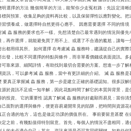
聰明選擇的方法 幾個簡單的方法，能幫你少走冤枉路：先設定清晰
目標與預算、收集足夠的資料再比較，以及保留彈性以應對變化。把
些習慣養成，做選擇時自然更得心應手。 因應需要選擇 不同的情境
對滅 蟲 服務的要求也不一樣。先想清楚自己最常遇到的情況與優先
量，再作選擇，就能避免買了用不上、或選了不合適的尷尬，讓每一
付出都用得其所。 如何選擇 在考慮滅 蟲 服務時，建議從自己的實際
要出發，比較不同選擇的特點與條件，而非單看價錢或表面資訊。多
考可靠來源、細閱詳情，有助找到最切合需要的方案。想進一步了解
關資訊，可以參考滅 蟲 服務，當中有更詳細的介紹。 滅 蟲 服務是
麼 要真正掌握滅 蟲 服務，第一步是建立正確的基礎認知。很多誤解
往源於資訊不足或一知半解，因此花點時間了解它的本質與背景，是
得的投資。 它的重要性 認真了解滅 蟲 服務的好處顯而易見：當你清
自己面對的選擇與條件，便更容易避開常見的陷阱，把時間與資源花
真正合適的地方，這也是做足功課的價值所在。 事前要留意甚麼 在
決定之前，有幾點值得特別留意。首先，每個人的情況不盡相同，適
別人的未必適合自己；其次，資訊來源是否可靠同樣關鍵。如有任何