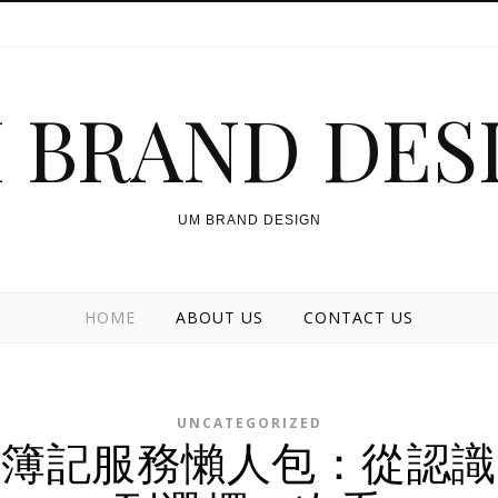
 BRAND DES
UM BRAND DESIGN
HOME
ABOUT US
CONTACT US
UNCATEGORIZED
簿記服務懶人包：從認識