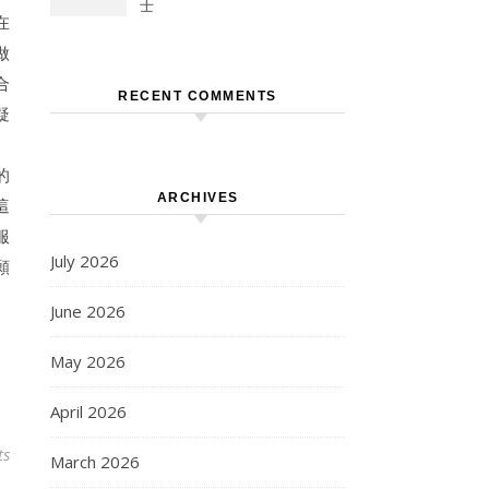
士
在
做
合
RECENT COMMENTS
疑
。
的
ARCHIVES
這
服
July 2026
願
June 2026
May 2026
April 2026
ts
March 2026