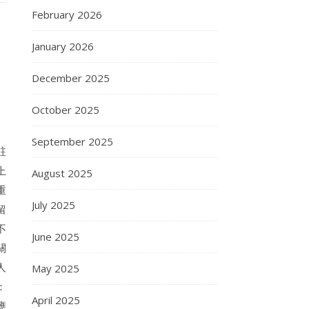
February 2026
January 2026
December 2025
October 2025
September 2025
註
上
August 2025
重
July 2025
留
不
June 2025
關
人
May 2025
：
April 2025
應