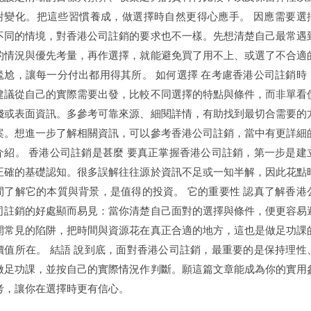
對變化。把這些習慣養成，做選擇時自然更得心應手。 因應需要選
不同的情境，對香港公司註銷的要求也不一樣。先想清楚自己最常遇
的情況與優先考量，再作選擇，就能避免買了用不上、或選了不合適
尷尬，讓每一分付出都用得其所。 如何選擇 在考慮香港公司註銷時
建議從自己的實際需要出發，比較不同選擇的特點與條件，而非單看
錢或表面資訊。多參考可靠來源、細閱詳情，有助找到最切合需要的
案。想進一步了解相關資訊，可以參考香港公司註銷，當中有更詳細
介紹。 香港公司註銷是甚麼 要真正掌握香港公司註銷，第一步是建
正確的基礎認知。很多誤解往往源於資訊不足或一知半解，因此花點
間了解它的本質與背景，是值得的投資。 它的重要性 認真了解香港
司註銷的好處顯而易見：當你清楚自己面對的選擇與條件，便更容易
開常見的陷阱，把時間與資源花在真正合適的地方，這也是做足功課
價值所在。 結語 說到底，面對香港公司註銷，最重要的是保持理性
做足功課，並按自己的實際情況作判斷。願這篇文章能成為你的實用
考，讓你在選擇時更有信心。