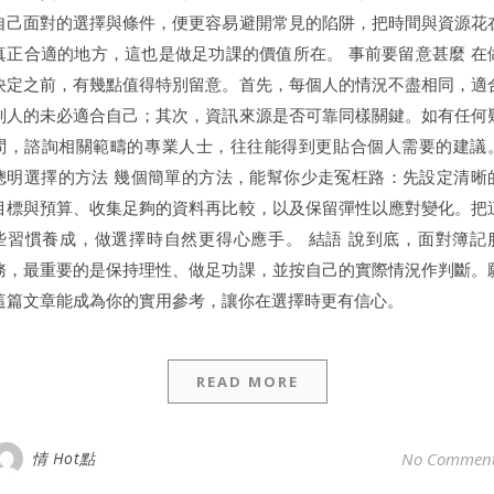
自己面對的選擇與條件，便更容易避開常見的陷阱，把時間與資源花
真正合適的地方，這也是做足功課的價值所在。 事前要留意甚麼 在
決定之前，有幾點值得特別留意。首先，每個人的情況不盡相同，適
別人的未必適合自己；其次，資訊來源是否可靠同樣關鍵。如有任何
問，諮詢相關範疇的專業人士，往往能得到更貼合個人需要的建議
聰明選擇的方法 幾個簡單的方法，能幫你少走冤枉路：先設定清晰
目標與預算、收集足夠的資料再比較，以及保留彈性以應對變化。把
些習慣養成，做選擇時自然更得心應手。 結語 說到底，面對簿記
務，最重要的是保持理性、做足功課，並按自己的實際情況作判斷。
這篇文章能成為你的實用參考，讓你在選擇時更有信心。
READ MORE
情 Hot點
No Commen