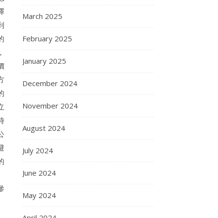
擇
March 2025
到
的
February 2025
，
January 2025
價
方
December 2024
的
November 2024
立
時
August 2024
公
避
July 2024
的
June 2024
、
參
May 2024
April 2024