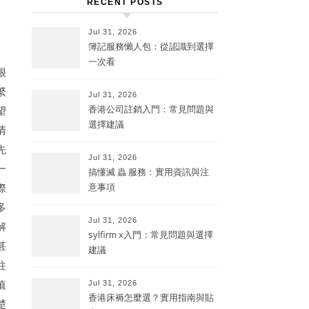
RECENT POSTS
Jul 31, 2026
簿記服務懶人包：從認識到選擇
一次看
很
繁
Jul 31, 2026
香港公司註銷入門：常見問題與
望
選擇建議
情
先
Jul 31, 2026
一
搞懂滅 蟲 服務：實用資訊與注
際
意事項
多
Jul 31, 2026
解
sylfirm x入門：常見問題與選擇
甚
建議
往
值
Jul 31, 2026
香港床褥怎麼選？實用指南與貼
楚