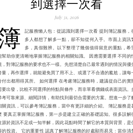
到選擇一次看
July 31, 2026
簿
記服務懶人包：從認識到選擇一次看 提到簿記服務，
多人都想了解多一點，卻不知從何入手。市面上資訊
多，真假難辨。以下整理了幾個值得留意的重點，希
能幫助你更清晰地掌握簿記服務的相關知識。 因應需要選擇 不同的
境，對簿記服務的要求也不一樣。先想清楚自己最常遇到的情況與優
考量，再作選擇，就能避免買了用不上、或選了不合適的尷尬，讓每
分付出都用得其所。 如何選擇 在考慮簿記服務時，建議從自己的實
需要出發，比較不同選擇的特點與條件，而非單看價錢或表面資訊。
參考可靠來源、細閱詳情，有助找到最切合需要的方案。想進一步了
相關資訊，可以參考簿記服務，當中有更詳細的介紹。 簿記服務是
麼 要真正掌握簿記服務，第一步是建立正確的基礎認知。很多誤解
往源於資訊不足或一知半解，因此花點時間了解它的本質與背景，是
得的投資。 它的重要性 認真了解簿記服務的好處顯而易見：當你清