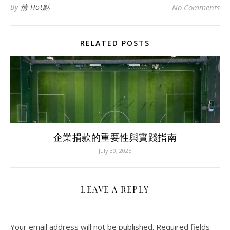
By
情 Hot點
No Comments
RELATED POSTS
企業捐款的重要性與實踐指南
July 30, 2025
LEAVE A REPLY
Your email address will not be published.
Required fields