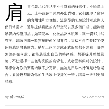
肩
背包
是現代生活中不可或缺的好夥伴，不論是上
班、上學或是單純的外出購物，它都展現了良好
的實用性和方便性。這類型的包包設計考慮到人
們日常需求，通常提供寬敞的內部空間以及多個口袋，能夠輕
鬆容納各種用品，如筆記本、化妝品及水瓶等，讓一切都井然
有序。建議選擇一款質量輕盈的肩背包，這樣不會在長時間使
用時感到肩膀壓力。搭配上休閒裝或正式服飾都不違和，讓你
無論身在何處，都能展現出自己的時尚感。想要提升整體風
格，不妨選擇一些色彩亮眼的肩背包，或者面料獨特的設計，
這樣會為你的穿搭增添不少亮點。無論是日常出行還是特別場
合，肩背包都能為你的生活添上便捷的一筆，讓每一天都更加
精彩。
By
情 Hot點
No Comments