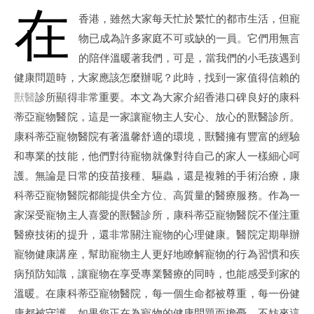
在
香港，雖然大家每天忙於繁忙的都市生活，但寵
物已成為許多家庭不可或缺的一員。它們用無言
的陪伴溫暖著我們，可是，當我們的小毛孩遇到
健康問題時，大家應該怎麼辦呢？此時，找到一家值得信賴的
獸醫
診所顯得非常重要。本文為大家介紹香港口碑良好的康科
蒂亞寵物醫院，這是一家讓寵物主人安心、放心的獸醫診所。
康科蒂亞寵物醫院有著溫馨舒適的環境，獸醫擁有豐富的經驗
和專業的技能，他們對待寵物就像對待自己的家人一樣細心呵
護。無論是日常的疫苗接種、驅蟲，還是複雜的手術治療，康
科蒂亞寵物醫院都能提供全方位、高質量的醫療服務。作為一
家深受寵物主人喜愛的獸醫診所，康科蒂亞寵物醫院不僅注重
醫療技術的提升，還非常關注寵物的心理健康。醫院定期舉辦
寵物健康講座，幫助寵物主人更好地瞭解寵物的行為習慣和疾
病預防知識，讓寵物在享受專業醫療的同時，也能感受到家的
溫暖。在康科蒂亞寵物醫院，每一個生命都被尊重，每一份健
康都被守護。如果您正在為寵物的健康問題而擔憂，不妨來這