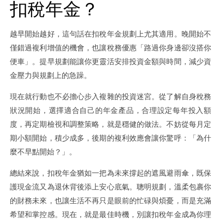
扣稅年金？
越早開始越好，這句話在扣稅年金規劃上尤其適用。晚開始不
僅錯過複利增值的機會，也讓稅務優惠「路過你身邊卻沒搭你
便車」。提早規劃能讓你更靈活安排投資金額與時間，減少資
金壓力與規劃上的急躁。
現在就行動也不必擔心步入複雜的投資迷宮。從了解自身稅務
狀況開始，選擇適合自己的年金產品，合理設定每年投入額
度，再定期檢視和調整策略，就是穩健的做法。不妨從每月定
期小額開始，積少成多，後期的複利效應會讓你驚呼：「為什
麼不早點開始？」。
總結來說，扣稅年金猶如一把為未來撐起的遮風避雨傘，既保
護現金流又為退休背後添上安心底氣。聰明規劃，溫柔包裹你
的財務未來，也讓生活不再只是眼前的忙碌與煩憂，而是充滿
希望和掌控感。現在，就是最佳時機，別讓扣稅年金成為你理