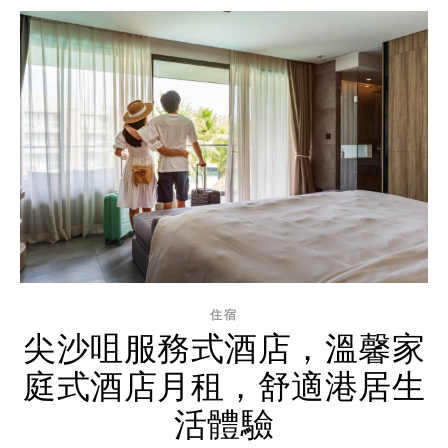
住宿
尖沙咀服務式酒店，溫馨家
庭式酒店月租，舒適港居生
活體驗