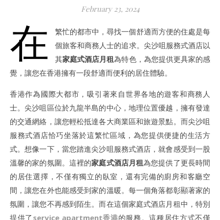
February 23, 2024
在
繁忙的都市中，尋找一個舒適而方便的住處是每
個旅客和商務人士的追求。尖沙咀服務式酒店以
其
家庭式酒店月租
為特色，為您提供更具家的感
覺，讓您在香港擁有一段舒適而便利的居住體驗。
香港作為國際大都市，吸引著來自世界各地的遊客和商務人
士。尖沙咀區位於九龍半島的中心，地理位置優越，擁有發達
的交通網絡，讓您輕松抵達各大商業區和旅遊景點。而尖沙咀
服務式酒店恰巧坐落於這繁忙區域，為您提供便捷的生活方
式。想像一下，當您踏進尖沙咀服務式酒店，就會感受到一股
溫馨的家的氛圍。這裡的
家庭式酒店月租
為您提供了更長時間
的居住選擇，不僅有獨立的臥室，還有完備的廚房和客廳空
間，讓您在外也能感受到家的溫暖。每一個角落都彰顯著家的
氛圍，讓您不再感到陌生。而在這個家庭式酒店月租中，特別
提供了
service apartment香港
的服務。這種居住方式不僅