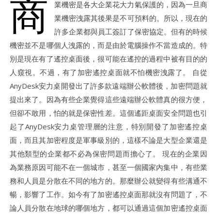
商
業機密是各大企業花大力氣保護的，因為一旦商
業機密洩露其後果是不可預料的。所以，現在的
許多企業都與員工簽訂了保密協定。但有的時候
機密並不是哪個人洩露的，而是由於電腦操作不當造成的。特
別是現在有了遙控桌面後，很可能在遙控的過程中被有目的的
人窺視。不過，有了加密遙控桌面就不怕機密洩露了。 自從
AnyDesk安力桌開發出了許多款遠端辦公軟體後，加密問題就
提出來了。因為有些企業覺得這些遠端辦公軟體真的很方便，
但卻不敢用，怕的就是保密性差。這個遙距桌面安全問題也引
起了AnyDesk安力桌管理層的注意，特別開發了加密遙控桌
面，而且其加密程度是軍事級別的，這樣不論是大型企業還是
其他類型的企業都不必為保密問題而擔心了。 現在的企業因
為業務原因可能不在一個城市，甚至一個國家內集中，有些業
務和人員是分散在不同的地方的。那麼辦公就變得有些溝通不
暢，影響了工作。如今有了加密遙控桌面那就沒有問題了，不
論人員分散在地球的哪個地方，都可以通過這個加密遙控桌面