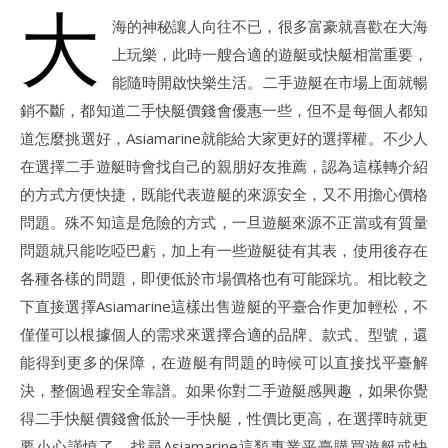
大
海的神秘讓人向往不已，很多富豪就喜歡在大海
上玩樂，此時一艘合適的遊艇或快艇相當重要，
能隨時開啟快樂生活。二手遊艇在市場上面就暢
銷不斷，都知道二手快艇價錢會優惠一些，但不是每個人都知
道怎麼挑選好，Asiamarine就能給大家更好的選擇權。不少人
在選擇二手遊艇時會找自己的親朋好友推薦，認為這樣轉介紹
的方式方便快捷，既能代表遊艇的來源安全，又不用擔心價格
問題。殊不知這是危險的方式，一旦遊艇來源不正當或有質量
問題就只能吃啞巴虧，加上有一些遊艇徒有其表，使用後存在
各種各樣的問題，即便低於市場價格也有可能踩坑。相比較之
下直接選擇Asiamarine這樣出售遊艇的平臺合作更加輕松，不
僅僅可以根據個人的需求來選擇合適的品牌、款式、型號，還
能得到更多的保障，在遊艇有問題的時候可以直接找平臺解
決，整個過程安全靠譜。如果你對二手遊艇感興趣，如果你覺
得二手快艇價錢會低於一手快艇，性價比更高，在選擇時就更
要小心謹慎了，找尋Asiamarine這類專業平臺購買遊艇或快